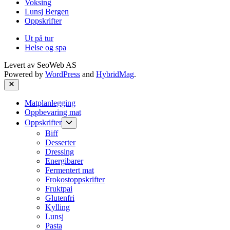
Voksing
Lunsj Bergen
Oppskrifter
Ut på tur
Helse og spa
Levert av
SeoWeb AS
Powered by
WordPress
and
HybridMag
.
Close
Matplanlegging
Oppbevaring mat
Show
Oppskrifter
sub
Biff
menu
Desserter
Dressing
Energibarer
Fermentert mat
Frokostoppskrifter
Fruktpai
Glutenfri
Kylling
Lunsj
Pasta