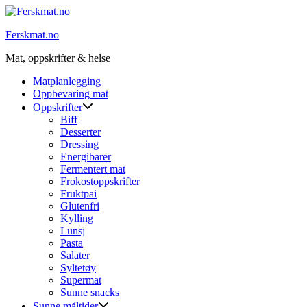
Skip
to
Ferskmat.no
content
Mat, oppskrifter & helse
Matplanlegging
Oppbevaring mat
Oppskrifter
Biff
Desserter
Dressing
Energibarer
Fermentert mat
Frokostoppskrifter
Fruktpai
Glutenfri
Kylling
Lunsj
Pasta
Salater
Syltetøy
Supermat
Sunne snacks
Sunne måltider