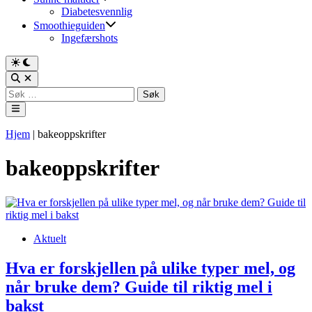
Diabetesvennlig
Smoothieguiden
Ingefærshots
Switch
to
Open
dark
Search
Søk
mode
etter:
Main
Menu
Hjem
|
bakeoppskrifter
bakeoppskrifter
Posted
Aktuelt
in
Hva er forskjellen på ulike typer mel, og
når bruke dem? Guide til riktig mel i
bakst