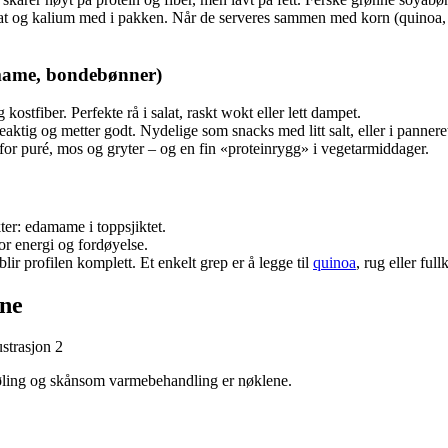
folat og kalium med i pakken. Når de serveres sammen med korn (quinoa, r
damame, bondebønner)
 kostfiber. Perfekte rå i salat, raskt wokt eller lett dampet.
tig og metter godt. Nydelige som snacks med litt salt, eller i pannerett
or puré, mos og gryter – og en fin «proteinrygg» i vegetarmiddager.
ter: edamame i toppsjiktet.
or energi og fordøyelse.
ir profilen komplett. Et enkelt grep er å legge til
quinoa
, rug eller ful
ene
jøling og skånsom varmebehandling er nøklene.