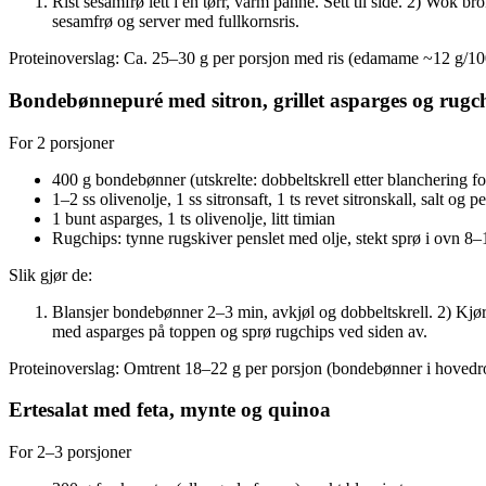
Rist sesamfrø lett i en tørr, varm panne. Sett til side. 2) Wok 
sesamfrø og server med fullkornsris.
Proteinoverslag: Ca. 25–30 g per porsjon med ris (edamame ~12 g/100 
Bondebønnepuré med sitron, grillet asparges og rugc
For 2 porsjoner
400 g bondebønner (utskrelte: dobbeltskrell etter blanchering f
1–2 ss olivenolje, 1 ss sitronsaft, 1 ts revet sitronskall, salt og p
1 bunt asparges, 1 ts olivenolje, litt timian
Rugchips: tynne rugskiver penslet med olje, stekt sprø i ovn 8
Slik gjør de:
Blansjer bondebønner 2–3 min, avkjøl og dobbeltskrell. 2) Kjør ti
med asparges på toppen og sprø rugchips ved siden av.
Proteinoverslag: Omtrent 18–22 g per porsjon (bondebønner i hovedrolle
Ertesalat med feta, mynte og quinoa
For 2–3 porsjoner