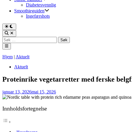
Diabetesvennlig
Smoothieguiden
Ingefærshots
Switch
to
Open
dark
Search
Søk
mode
etter:
Main
Menu
Hjem
|
Aktuelt
Posted
Aktuelt
in
Proteinrike vegetarretter med ferske belg
januar 13, 2026
mai 15, 2026
Innholdsfortegnelse