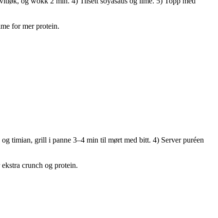
 hvitløk, og wokk 2 min. 4) Tilsett soyasaus og lime. 5) Topp med
ame for mer protein.
 og timian, grill i panne 3–4 min til mørt med bitt. 4) Server puréen
 ekstra crunch og protein.