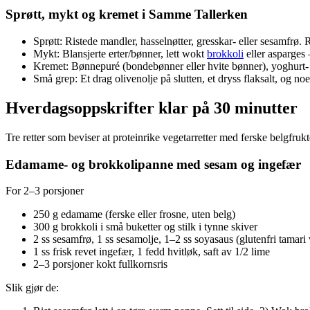
Sprøtt, mykt og kremet i Samme Tallerken
Sprøtt: Ristede mandler, hasselnøtter, gresskar- eller sesamfrø. 
Mykt: Blansjerte erter/bønner, lett wokt
brokkoli
eller asparges 
Kremet: Bønnepuré (bondebønner eller hvite bønner), yoghurt- el
Små grep: Et drag olivenolje på slutten, et dryss flaksalt, og no
Hverdagsoppskrifter klar på 30 minutter
Tre retter som beviser at proteinrike vegetarretter med ferske belgfru
Edamame- og brokkolipanne med sesam og ingefær
For 2–3 porsjoner
250 g edamame (ferske eller frosne, uten belg)
300 g brokkoli i små buketter og stilk i tynne skiver
2 ss sesamfrø, 1 ss sesamolje, 1–2 ss soyasaus (glutenfri tamar
1 ss frisk revet ingefær, 1 fedd hvitløk, saft av 1/2 lime
2–3 porsjoner kokt fullkornsris
Slik gjør de: