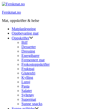
Skip
to
Ferskmat.no
content
Mat, oppskrifter & helse
Matplanlegging
Oppbevaring mat
Oppskrifter
Biff
Desserter
Dressing
Energibarer
Fermentert mat
Frokostoppskrifter
Fruktpai
Glutenfri
Kylling
Lunsj
Pasta
Salater
Syltetøy
Supermat
Sunne snacks
Sunne måltider