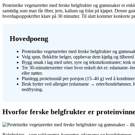
Proteinrike vegetarretter med ferske belgfrukter og grønnsaker er en
samtidig som man får fiber, jern, kalium og folat på kjøpet. Denne gui
hverdagsoppskrifter klare på 30 minutter. Til slutt kommer konkrete pr
Hovedpoeng
Proteinrike vegetarretter med ferske belgfrukter og grønnsak
Velg sprø, flekkfrie belger, oppbevar dem kjølig og tilbere
Bygg smak i lag med urter, syre og teksturkontraster; tenk my
Tre 30-minuttersretter viser hvor enkelt det er: edamame–b
eller nøtter.
Planlegg proteinsmål per porsjon (15–40 g) ved å kombine
Bruk bytter ved allergier (edamame → erter/bondebønner, fet
nedfrysing.
Hvorfor ferske belgfrukter er proteinvinn
Belgfrukter – som sukkererter, hageerter, edamame og bondebønner – s