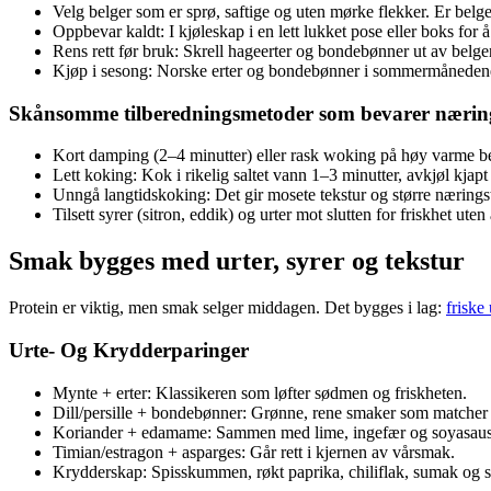
Velg belger som er sprø, saftige og uten mørke flekker. Er belg
Oppbevar kaldt: I kjøleskap i en lett lukket pose eller boks for
Rens rett før bruk: Skrell hageerter og bondebønner ut av belgen
Kjøp i sesong: Norske erter og bondebønner i sommermånedene 
Skånsomme tilberedningsmetoder som bevarer nærin
Kort damping (2–4 minutter) eller rask woking på høy varme be
Lett koking: Kok i rikelig saltet vann 1–3 minutter, avkjøl kjapt
Unngå langtidskoking: Det gir mosete tekstur og større nærings
Tilsett syrer (sitron, eddik) og urter mot slutten for friskhet ut
Smak bygges med urter, syrer og tekstur
Protein er viktig, men smak selger middagen. Det bygges i lag:
friske 
Urte- Og Krydderparinger
Mynte + erter: Klassikeren som løfter sødmen og friskheten.
Dill/persille + bondebønner: Grønne, rene smaker som matcher
Koriander + edamame: Sammen med lime, ingefær og soyasaus får
Timian/estragon + asparges: Går rett i kjernen av vårsmak.
Krydderskap: Spisskummen, røkt paprika, chiliflak, sumak og si