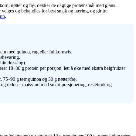
korn, nøtter og frø, dekker de daglige proteinsmål med glans –
e velges og behandles for best smak og næring, og gir tre
inn
.
em med quinoa, rug eller fullkornsris.
gsbevaring.
hinidressing).
er 18–30 g protein per porsjon, lett å øke med ekstra belgfrukter
75–90 g tørr quinoa og 30 g nøtter/frø.
r, og reduser matsvinn med smart porsjonering, restebruk og
nner (edamame) gir omtrent 12 g protein per 100 g, mens kokte erter