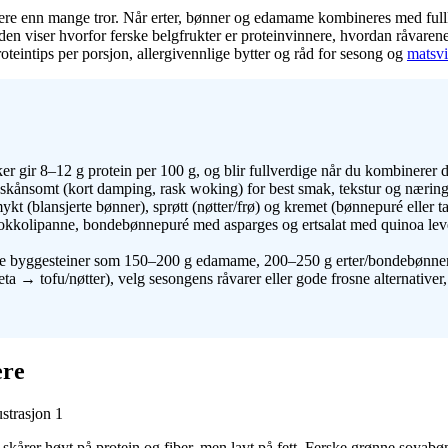
klere enn mange tror. Når erter, bønner og edamame kombineres med full
den viser hvorfor ferske belgfrukter er proteinvinnere, hvordan råvaren
oteintips per porsjon, allergivennlige bytter og råd for sesong og
matsv
er gir 8–12 g protein per 100 g, og blir fullverdige når du kombinerer d
d skånsomt (kort damping, rask woking) for best smak, tekstur og nærin
kt (blansjerte bønner), sprøtt (nøtter/frø) og kremet (bønnepuré eller ta
rokkolipanne, bondebønnepuré med asparges og ertsalat med quinoa lever
re byggesteiner som 150–200 g edamame, 200–250 g erter/bondebønner, 
a → tofu/nøtter), velg sesongens råvarer eller gode frosne alternative
ere
kårer høyt på protein og fiber, men lavt på fett. Ferske grønne soyabø