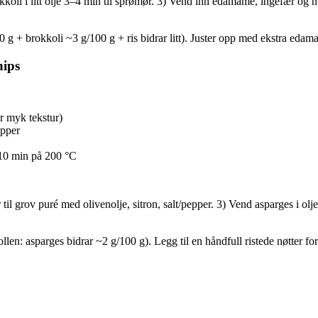
brokkoli i litt olje 3–4 min til sprømør. 3) Vend inn edamame, ingefær og
g + brokkoli ~3 g/100 g + ris bidrar litt). Juster opp med ekstra edam
hips
or myk tekstur)
epper
–10 min på 200 °C
l grov puré med olivenolje, sitron, salt/pepper. 3) Vend asparges i olje
n: asparges bidrar ~2 g/100 g). Legg til en håndfull ristede nøtter for