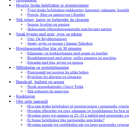
Hovedpoeng
Hvorfor ferske belgfrukter er proteinvinnere
Typer ferske belgfrukter (sukkererter, hageerter, edamame, bonde
Protein, fiber og aminosyrer i Korthet
Slik velger, lagrer og forbereder du råvarene
Sesong, kvalitet og rensing
Skånsomme tilberedningsmetoder som bevarer næring
Smak bygges med urter, syrer og tekstur
Urte- Og Krydderparinger
Sprøtt, mykt og kremet i Samme Tallerken
Hverdagsoppskrifter klar på 30 minutter
Edamame- og brokkolipanne med sesam og ingefær
Bondebønnepuré med sitron, grillet asparges og rugchips
Ertesalat med feta, mynte og quinoa
Måltidsplan og proteintilpasning
Proteinsmål per porsjon for ulike behov
Bytteliste for allergier og tilganger
Bærekraft, budsjett og sesong
Norsk sesongkalender i Grovt Trekk
Slik reduserer du matsvinn
Konklusjon
Ofte stilte spørsmål
Hva gjør ferske belgfrukter til proteinvinnere i proteinrike veget
Hvordan tilbereder jeg erter, edamame og bondebønner for best 
Hvordan setter jeg sammen et 25–35 g måltid med proteinrike veg
Er frosne belgfrukter like næringsrike som ferske?
Hvordan unngår jeg oppblåsthet når jeg lager proteinrike vegetar