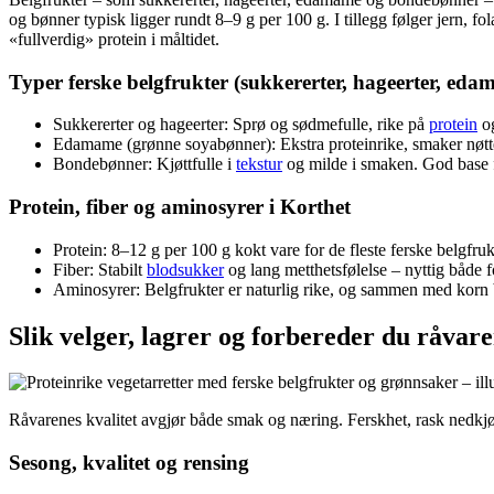
og bønner typisk ligger rundt 8–9 g per 100 g. I tillegg følger jern, 
«fullverdig» protein i måltidet.
Typer ferske belgfrukter (sukkererter, hageerter, e
Sukkererter og hageerter: Sprø og sødmefulle, rike på
protein
og
Edamame (grønne soyabønner): Ekstra proteinrike, smaker nøtteak
Bondebønner: Kjøttfulle i
tekstur
og milde i smaken. God base f
Protein, fiber og aminosyrer i Korthet
Protein: 8–12 g per 100 g kokt vare for de fleste ferske belgfruk
Fiber: Stabilt
blodsukker
og lang metthetsfølelse – nyttig både f
Aminosyrer: Belgfrukter er naturlig rike, og sammen med korn bl
Slik velger, lagrer og forbereder du råvar
Råvarenes kvalitet avgjør både smak og næring. Ferskhet, rask nedk
Sesong, kvalitet og rensing