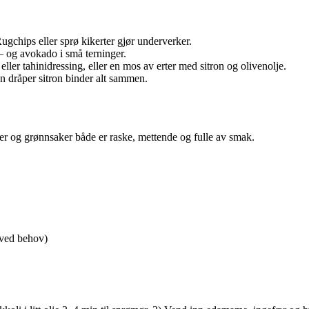
Rugchips eller sprø kikerter gjør underverker.
– og avokado i små terninger.
ler tahinidressing, eller en mos av erter med sitron og olivenolje.
en dråper sitron binder alt sammen.
kter og grønnsaker både er raske, mettende og fulle av smak.
i ved behov)