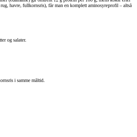
ug, havre, fullkornsris), får man en komplett aminosyreprofil – altså
er og salater.
lkornsris i samme måltid.