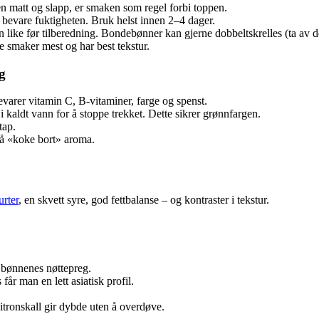
en matt og slapp, er smaken som regel forbi toppen.
 å bevare fuktigheten. Bruk helst innen 2–4 dager.
 like før tilberedning. Bondebønner kan gjerne dobbeltskrelles (ta av den
smaker mest og har best tekstur.
g
varer vitamin C, B-vitaminer, farge og spenst.
 i kaldt vann for å stoppe trekket. Dette sikrer grønnfargen.
tap.
en å «koke bort» aroma.
urter
, en skvett syre, god fettbalanse – og kontraster i tekstur.
 bønnenes nøttepreg.
 man en lett asiatisk profil.
tronskall gir dybde uten å overdøve.