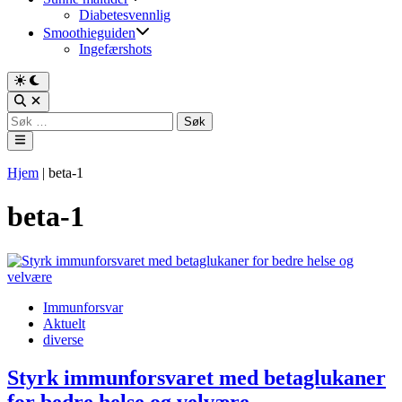
Diabetesvennlig
Smoothieguiden
Ingefærshots
Switch
to
Open
dark
Search
Søk
mode
etter:
Main
Menu
Hjem
|
beta-1
beta-1
Posted
Immunforsvar
in
Aktuelt
diverse
Styrk immunforsvaret med betaglukaner
for bedre helse og velvære