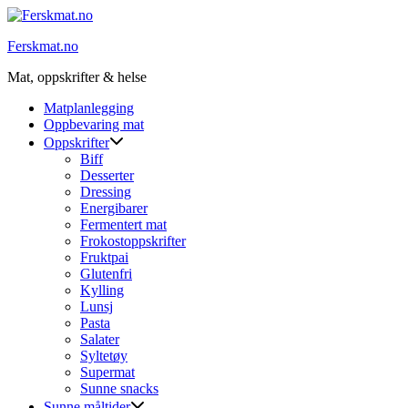
Skip
to
Ferskmat.no
content
Mat, oppskrifter & helse
Matplanlegging
Oppbevaring mat
Oppskrifter
Biff
Desserter
Dressing
Energibarer
Fermentert mat
Frokostoppskrifter
Fruktpai
Glutenfri
Kylling
Lunsj
Pasta
Salater
Syltetøy
Supermat
Sunne snacks
Sunne måltider