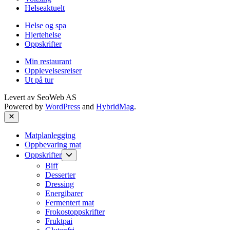
Helseaktuelt
Helse og spa
Hjertehelse
Oppskrifter
Min restaurant
Opplevelsesreiser
Ut på tur
Levert av
SeoWeb AS
Powered by
WordPress
and
HybridMag
.
Close
Matplanlegging
Oppbevaring mat
Show
Oppskrifter
sub
Biff
menu
Desserter
Dressing
Energibarer
Fermentert mat
Frokostoppskrifter
Fruktpai