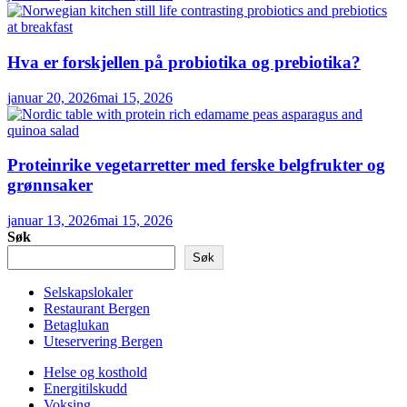
Hva er forskjellen på probiotika og prebiotika?
januar 20, 2026
mai 15, 2026
Proteinrike vegetarretter med ferske belgfrukter og
grønnsaker
januar 13, 2026
mai 15, 2026
Søk
Søk
Selskapslokaler
Restaurant Bergen
Betaglukan
Uteservering Bergen
Helse og kosthold
Energitilskudd
Voksing