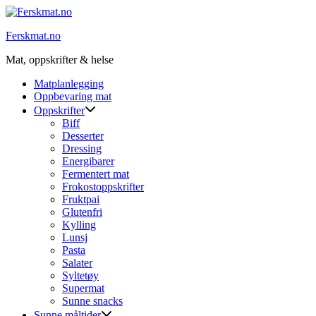
Skip
to
Ferskmat.no
content
Mat, oppskrifter & helse
Matplanlegging
Oppbevaring mat
Oppskrifter
Biff
Desserter
Dressing
Energibarer
Fermentert mat
Frokostoppskrifter
Fruktpai
Glutenfri
Kylling
Lunsj
Pasta
Salater
Syltetøy
Supermat
Sunne snacks
Sunne måltider