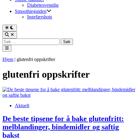
Diabetesvennlig
Smoothieguiden
Ingefærshots
Switch
to
Open
dark
Search
Søk
mode
etter:
Main
Menu
Hjem
|
glutenfri oppskrifter
glutenfri oppskrifter
Posted
Aktuelt
in
De beste tipsene for å bake glutenfritt:
melblandinger, bindemidler og saftig
bakst