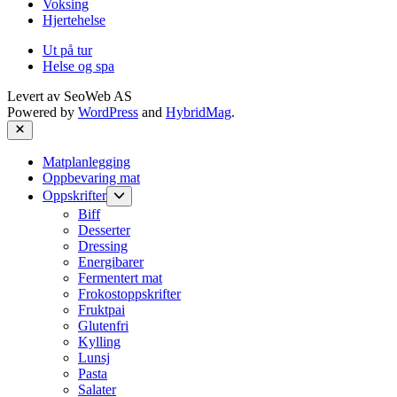
Voksing
Hjertehelse
Ut på tur
Helse og spa
Levert av
SeoWeb AS
Powered by
WordPress
and
HybridMag
.
Close
Matplanlegging
Oppbevaring mat
Show
Oppskrifter
sub
Biff
menu
Desserter
Dressing
Energibarer
Fermentert mat
Frokostoppskrifter
Fruktpai
Glutenfri
Kylling
Lunsj
Pasta
Salater