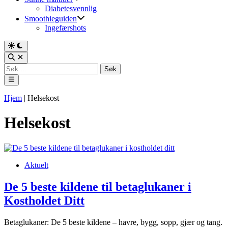
Diabetesvennlig
Smoothieguiden
Ingefærshots
Switch
to
Open
dark
Search
Søk
mode
etter:
Main
Menu
Hjem
|
Helsekost
Helsekost
Posted
Aktuelt
in
De 5 beste kildene til betaglukaner i
Kostholdet Ditt
Betaglukaner: De 5 beste kildene – havre, bygg, sopp, gjær og tang.