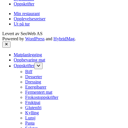
Oppskrifter
Min restaurant
Opplevelsesreiser
Ut på tur
Levert av
SeoWeb AS
Powered by
WordPress
and
HybridMag
.
Close
Matplanlegging
Oppbevaring mat
Show
Oppskrifter
sub
Biff
menu
Desserter
Dressing
Energibarer
Fermentert mat
Frokostoppskrifter
Fruktpai
Glutenfri
Kylling
Lunsj
Pasta