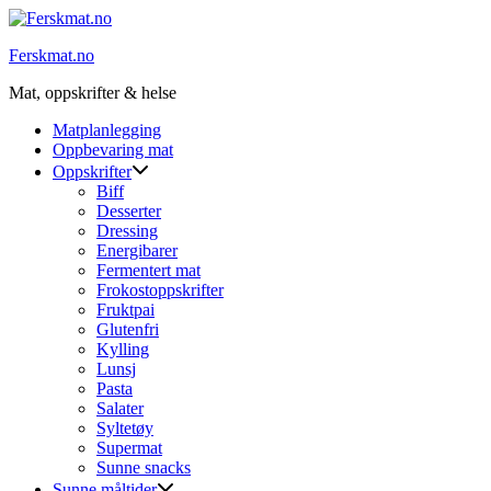
Skip
to
Ferskmat.no
content
Mat, oppskrifter & helse
Matplanlegging
Oppbevaring mat
Oppskrifter
Biff
Desserter
Dressing
Energibarer
Fermentert mat
Frokostoppskrifter
Fruktpai
Glutenfri
Kylling
Lunsj
Pasta
Salater
Syltetøy
Supermat
Sunne snacks
Sunne måltider