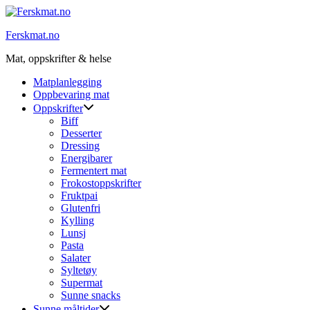
Skip
to
Ferskmat.no
content
Mat, oppskrifter & helse
Matplanlegging
Oppbevaring mat
Oppskrifter
Biff
Desserter
Dressing
Energibarer
Fermentert mat
Frokostoppskrifter
Fruktpai
Glutenfri
Kylling
Lunsj
Pasta
Salater
Syltetøy
Supermat
Sunne snacks
Sunne måltider