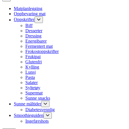
Matplanlegging
Oppbevaring mat
Show
Oppskrifter
sub
Biff
menu
Desserter
Dressing
Energibarer
Fermentert mat
Frokostoppskrifter
Fruktpai
Glutenfri
Kylling
Lunsj
Pasta
Salater
Syltetøy
Supermat
Sunne snacks
Show
Sunne måltider
sub
Diabetesvennlig
menu
Show
Smoothieguiden
sub
Ingefærshots
menu