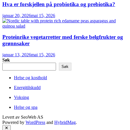
Hva er forskjellen på probiotika og prebiotika?
januar 20, 2026
mai 15, 2026
Proteinrike vegetarretter med ferske belgfrukter og
grønnsaker
januar 13, 2026
mai 15, 2026
Søk
Søk
Helse og kosthold
Energitilskudd
Voksing
Helse og spa
Levert av
SeoWeb AS
Powered by
WordPress
and
HybridMag
.
Close