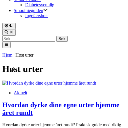
Diabetesvennlig
Smoothieguiden
Ingefærshots
Switch
to
Open
dark
Search
Søk
mode
etter:
Main
Menu
Hjem
|
Høst urter
Høst urter
Posted
Aktuelt
in
Hvordan dyrke dine egne urter hjemme
året rundt
Hvordan dyrke urter hjemme året rundt? Praktisk guide med riktig