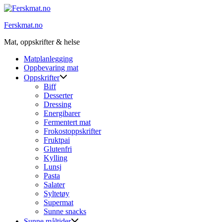
Skip
to
Ferskmat.no
content
Mat, oppskrifter & helse
Matplanlegging
Oppbevaring mat
Oppskrifter
Biff
Desserter
Dressing
Energibarer
Fermentert mat
Frokostoppskrifter
Fruktpai
Glutenfri
Kylling
Lunsj
Pasta
Salater
Syltetøy
Supermat
Sunne snacks
Sunne måltider