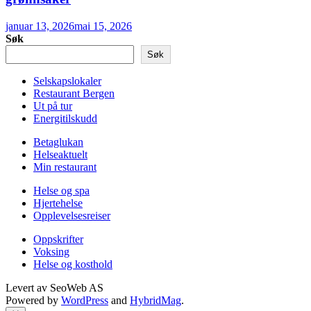
januar 13, 2026
mai 15, 2026
Søk
Søk
Selskapslokaler
Restaurant Bergen
Ut på tur
Energitilskudd
Betaglukan
Helseaktuelt
Min restaurant
Helse og spa
Hjertehelse
Opplevelsesreiser
Oppskrifter
Voksing
Helse og kosthold
Levert av
SeoWeb AS
Powered by
WordPress
and
HybridMag
.