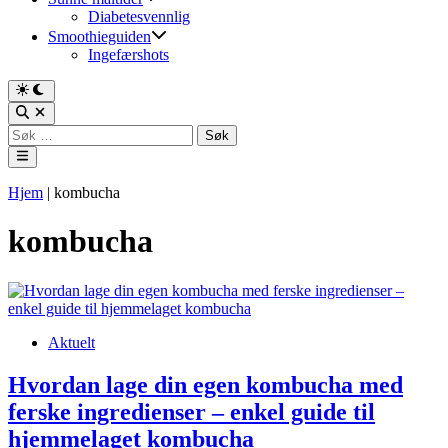
Diabetesvennlig
Smoothieguiden
Ingefærshots
Switch
to
Open
dark
Search
Søk
mode
etter:
Main
Menu
Hjem
|
kombucha
kombucha
Posted
Aktuelt
in
Hvordan lage din egen kombucha med
ferske ingredienser – enkel guide til
hjemmelaget kombucha