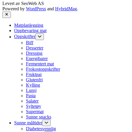
Levert av
SeoWeb AS
Powered by
WordPress
and
HybridMag
.
Close
Matplanlegging
Oppbevaring mat
Show
Oppskrifter
sub
Biff
menu
Desserter
Dressing
Energibarer
Fermentert mat
Frokostoppskrifter
Fruktpai
Glutenfri
Kylling
Lunsj
Pasta
Salater
Syltetøy
Supermat
Sunne snacks
Show
Sunne måltider
sub
Diabetesvennlig
menu