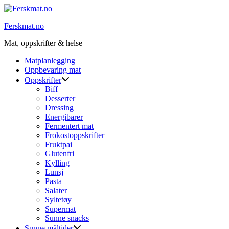
Skip
to
Ferskmat.no
content
Mat, oppskrifter & helse
Matplanlegging
Oppbevaring mat
Oppskrifter
Biff
Desserter
Dressing
Energibarer
Fermentert mat
Frokostoppskrifter
Fruktpai
Glutenfri
Kylling
Lunsj
Pasta
Salater
Syltetøy
Supermat
Sunne snacks
Sunne måltider