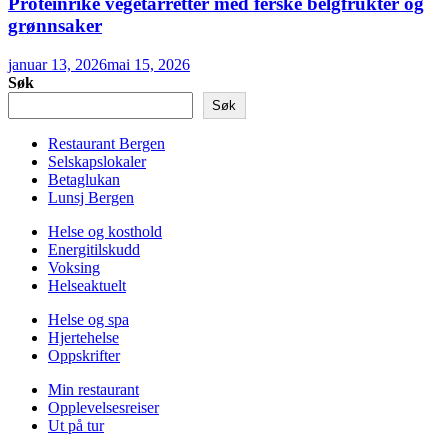
Proteinrike vegetarretter med ferske belgfrukter og
grønnsaker
januar 13, 2026
mai 15, 2026
Søk
Søk
Restaurant Bergen
Selskapslokaler
Betaglukan
Lunsj Bergen
Helse og kosthold
Energitilskudd
Voksing
Helseaktuelt
Helse og spa
Hjertehelse
Oppskrifter
Min restaurant
Opplevelsesreiser
Ut på tur