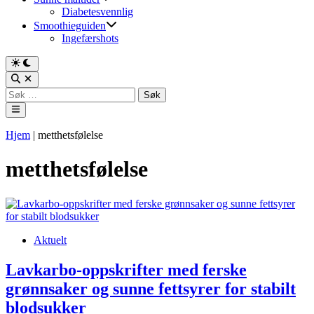
Diabetesvennlig
Smoothieguiden
Ingefærshots
Switch
to
Open
dark
Search
Søk
mode
etter:
Main
Menu
Hjem
|
metthetsfølelse
metthetsfølelse
Posted
Aktuelt
in
Lavkarbo-oppskrifter med ferske
grønnsaker og sunne fettsyrer for stabilt
blodsukker