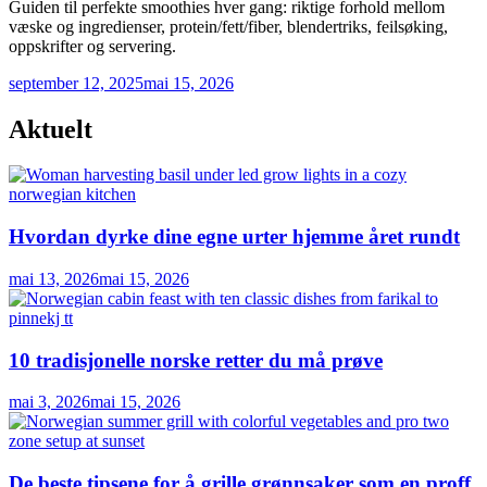
Guiden til perfekte smoothies hver gang: riktige forhold mellom
væske og ingredienser, protein/fett/fiber, blendertriks, feilsøking,
oppskrifter og servering.
september 12, 2025
mai 15, 2026
Aktuelt
Hvordan dyrke dine egne urter hjemme året rundt
mai 13, 2026
mai 15, 2026
10 tradisjonelle norske retter du må prøve
mai 3, 2026
mai 15, 2026
De beste tipsene for å grille grønnsaker som en proff