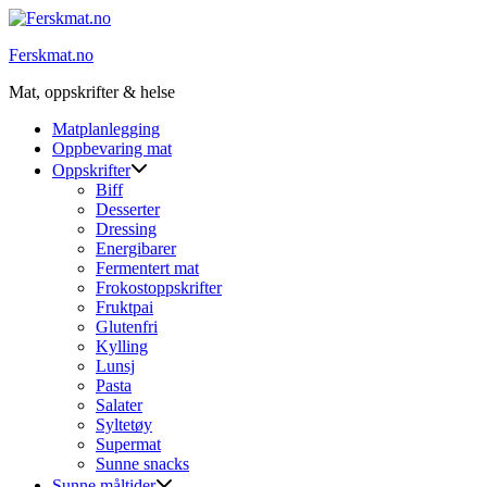
Skip
to
Ferskmat.no
content
Mat, oppskrifter & helse
Matplanlegging
Oppbevaring mat
Oppskrifter
Biff
Desserter
Dressing
Energibarer
Fermentert mat
Frokostoppskrifter
Fruktpai
Glutenfri
Kylling
Lunsj
Pasta
Salater
Syltetøy
Supermat
Sunne snacks
Sunne måltider