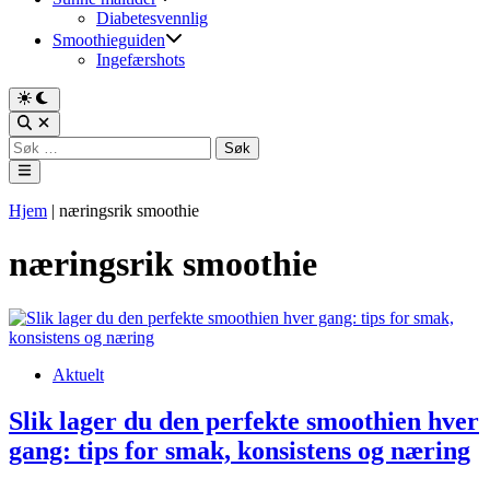
Diabetesvennlig
Smoothieguiden
Ingefærshots
Switch
to
Open
dark
Search
Søk
mode
etter:
Main
Menu
Hjem
|
næringsrik smoothie
næringsrik smoothie
Posted
Aktuelt
in
Slik lager du den perfekte smoothien hver
gang: tips for smak, konsistens og næring