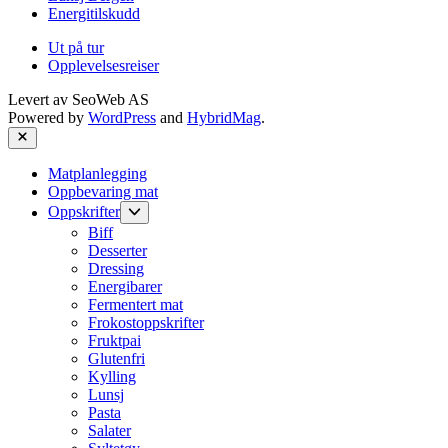
Energitilskudd
Ut på tur
Opplevelsesreiser
Levert av
SeoWeb AS
Powered by
WordPress
and
HybridMag
.
Close
Matplanlegging
Oppbevaring mat
Show
Oppskrifter
sub
Biff
menu
Desserter
Dressing
Energibarer
Fermentert mat
Frokostoppskrifter
Fruktpai
Glutenfri
Kylling
Lunsj
Pasta
Salater