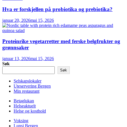
Hva er forskjellen på probiotika og prebiotika?
januar 20, 2026
mai 15, 2026
Proteinrike vegetarretter med ferske belgfrukter og
grønnsaker
januar 13, 2026
mai 15, 2026
Søk
Søk
Selskapslokaler
Uteservering Bergen
Min restaurant
Betaglukan
Helseaktuelt
Helse og kosthold
Voksing
Lunsj Bergen