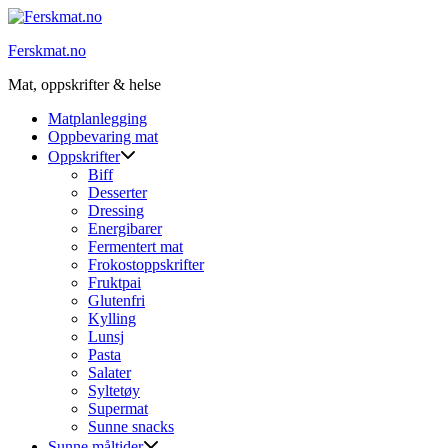
Skip
to
Ferskmat.no
content
Mat, oppskrifter & helse
Matplanlegging
Oppbevaring mat
Oppskrifter
Biff
Desserter
Dressing
Energibarer
Fermentert mat
Frokostoppskrifter
Fruktpai
Glutenfri
Kylling
Lunsj
Pasta
Salater
Syltetøy
Supermat
Sunne snacks
Sunne måltider