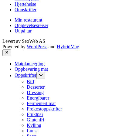
Hjertehelse
Oppskrifter
Min restaurant
Opplevelsesreiser
Ut på tur
Levert av
SeoWeb AS
Powered by
WordPress
and
HybridMag
.
Close
Matplanlegging
Oppbevaring mat
Show
Oppskrifter
sub
Biff
menu
Desserter
Dressing
Energibarer
Fermentert mat
Frokostoppskrifter
Fruktpai
Glutenfri
Kylling
Lunsj