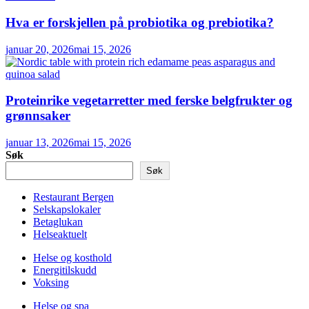
Hva er forskjellen på probiotika og prebiotika?
januar 20, 2026
mai 15, 2026
Proteinrike vegetarretter med ferske belgfrukter og
grønnsaker
januar 13, 2026
mai 15, 2026
Søk
Søk
Restaurant Bergen
Selskapslokaler
Betaglukan
Helseaktuelt
Helse og kosthold
Energitilskudd
Voksing
Helse og spa