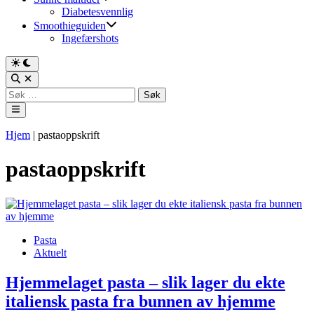
Diabetesvennlig
Smoothieguiden
Ingefærshots
Switch
to
Open
dark
Search
Søk
mode
etter:
Main
Menu
Hjem
|
pastaoppskrift
pastaoppskrift
Posted
Pasta
in
Aktuelt
Hjemmelaget pasta – slik lager du ekte
italiensk pasta fra bunnen av hjemme