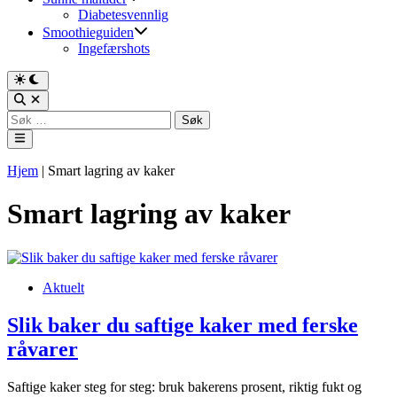
Diabetesvennlig
Smoothieguiden
Ingefærshots
Switch
to
Open
dark
Search
Søk
mode
etter:
Main
Menu
Hjem
|
Smart lagring av kaker
Smart lagring av kaker
Posted
Aktuelt
in
Slik baker du saftige kaker med ferske
råvarer
Saftige kaker steg for steg: bruk bakerens prosent, riktig fukt og