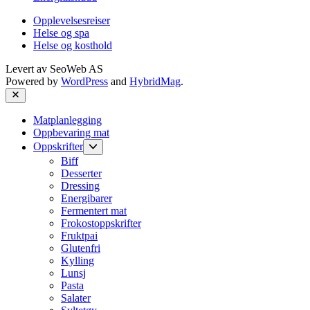
Opplevelsesreiser
Helse og spa
Helse og kosthold
Levert av
SeoWeb AS
Powered by
WordPress
and
HybridMag
.
Close
Matplanlegging
Oppbevaring mat
Show
Oppskrifter
sub
Biff
menu
Desserter
Dressing
Energibarer
Fermentert mat
Frokostoppskrifter
Fruktpai
Glutenfri
Kylling
Lunsj
Pasta
Salater