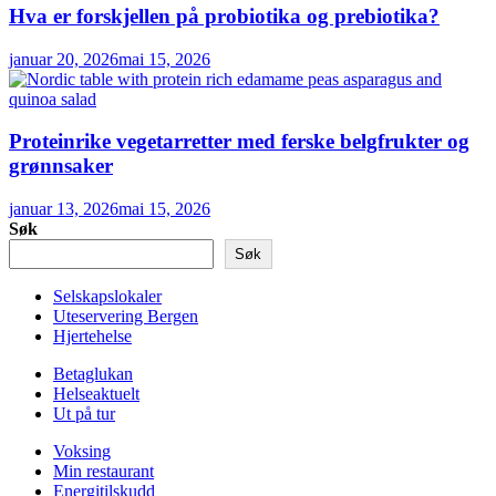
Hva er forskjellen på probiotika og prebiotika?
januar 20, 2026
mai 15, 2026
Proteinrike vegetarretter med ferske belgfrukter og
grønnsaker
januar 13, 2026
mai 15, 2026
Søk
Søk
Selskapslokaler
Uteservering Bergen
Hjertehelse
Betaglukan
Helseaktuelt
Ut på tur
Voksing
Min restaurant
Energitilskudd