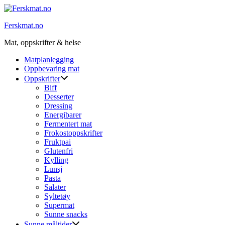
Skip
to
Ferskmat.no
content
Mat, oppskrifter & helse
Matplanlegging
Oppbevaring mat
Oppskrifter
Biff
Desserter
Dressing
Energibarer
Fermentert mat
Frokostoppskrifter
Fruktpai
Glutenfri
Kylling
Lunsj
Pasta
Salater
Syltetøy
Supermat
Sunne snacks
Sunne måltider