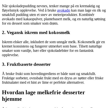
Når sjokoladepudding nevnes, tenker mange på en kremaktig og
fløyelsmyk opplevelse. Ved å bruke
avokado
kan man lage en rik og
smakfull pudding uten et snev av meieriprodukter. Kombinér
avokado med kakaopulver, plantebasert melk, og en naturlig søtning
for en dessert som smaker som drøm.
2. Vegansk iskrem med kokosmelk
Iskrem elsker alle, inkludert de som unngår melk. Kokosmelk gir en
kremet konsistens og fungerer utmerket som base. Tilsett naturlige
smaker som vanilje, bær eller sjokoladebiter for en fantastisk
opplevelse.
3. Fruktbaserte desserter
Å bruke frukt som hovedingrediens er både sunt og smakfullt.
Fruktige sorbeter, ovnsbakt frukt med en dryss av nøtter eller friske
fruktsalater med et hint av lime er perfekte alternativer.
Hvordan lage melkefrie desserter
hjemme