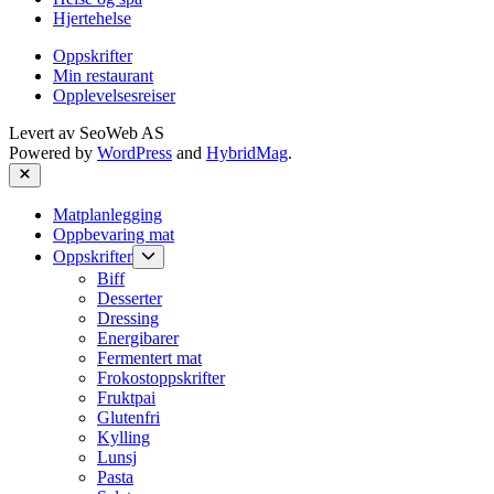
Hjertehelse
Oppskrifter
Min restaurant
Opplevelsesreiser
Levert av
SeoWeb AS
Powered by
WordPress
and
HybridMag
.
Close
Matplanlegging
Oppbevaring mat
Show
Oppskrifter
sub
Biff
menu
Desserter
Dressing
Energibarer
Fermentert mat
Frokostoppskrifter
Fruktpai
Glutenfri
Kylling
Lunsj
Pasta