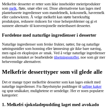
Melkefrie desserter er retter som ikke inneholder meieriprodukter
som
melk
, fløte, smør eller ost. Disse alternativene kan lages med
plantebaserte ingredienser som mandelmelk, kokosmelk, havremelk
eller cashewkrem. Å velge melkefri kan støtte bærekraftig
produksjon, redusere risikoen for visse helseproblemer og gi et
sunnere alternativ til konvensjonelle meieribasert desserter.
Fordelene med naturlige ingredienser i desserter
Naturlige ingredienser som ferske frukter, nøtter, frø og naturlige
søtningsmidler som honning eller lønnesirup gir ikke bare næring,
men også en eksplosjon av smak. Ved å velge naturlige ingredienser
reduseres inntaket av bearbeidede
tilsetningsstoffer
, noe som gir mer
helsevennlige alternativer.
Melkefrie desserttyper som vil glede alle
Det er mange typer melkefrie desserter som kan lages enkelt med
naturlige ingredienser. Fra fløyelsmyke puddinger til
saftige kaker
og sprø småkaker, mulighetene er uendelige. Her er noen populære
kategorier:
1. Melkefri sjokoladepudding laget med avokado