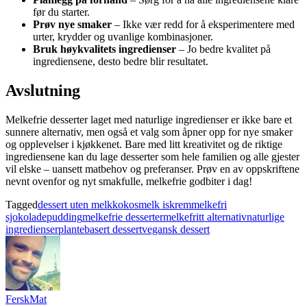
før du starter.
Prøv nye smaker
– Ikke vær redd for å eksperimentere med
urter, krydder og uvanlige kombinasjoner.
Bruk høykvalitets ingredienser
– Jo bedre kvalitet på
ingrediensene, desto bedre blir resultatet.
Avslutning
Melkefrie desserter laget med naturlige ingredienser er ikke bare et
sunnere alternativ, men også et valg som åpner opp for nye smaker
og opplevelser i kjøkkenet. Bare med litt kreativitet og de riktige
ingrediensene kan du lage desserter som hele familien og alle gjester
vil elske – uansett matbehov og preferanser. Prøv en av oppskriftene
nevnt ovenfor og nyt smakfulle, melkefrie godbiter i dag!
Tagged
dessert uten melk
kokosmelk iskrem
melkefri
sjokoladepudding
melkefrie desserter
melkefritt alternativ
naturlige
ingredienser
plantebasert dessert
vegansk dessert
FerskMat