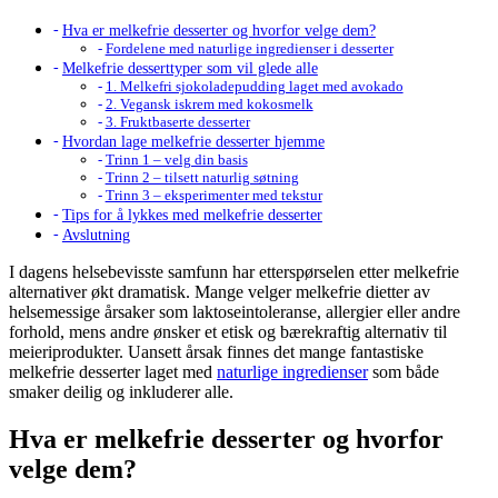
Hva er melkefrie desserter og hvorfor velge dem?
Fordelene med naturlige ingredienser i desserter
Melkefrie desserttyper som vil glede alle
1. Melkefri sjokoladepudding laget med avokado
2. Vegansk iskrem med kokosmelk
3. Fruktbaserte desserter
Hvordan lage melkefrie desserter hjemme
Trinn 1 – velg din basis
Trinn 2 – tilsett naturlig søtning
Trinn 3 – eksperimenter med tekstur
Tips for å lykkes med melkefrie desserter
Avslutning
I dagens helsebevisste samfunn har etterspørselen etter melkefrie
alternativer økt dramatisk. Mange velger melkefrie dietter av
helsemessige årsaker som laktoseintoleranse, allergier eller andre
forhold, mens andre ønsker et etisk og bærekraftig alternativ til
meieriprodukter. Uansett årsak finnes det mange fantastiske
melkefrie desserter laget med
naturlige ingredienser
som både
smaker deilig og inkluderer alle.
Hva er melkefrie desserter og hvorfor
velge dem?