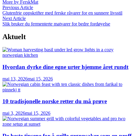
More by FerskMat
Innleggsnavigasjon
Previous
Previous Article
article:
Glutenfrie oppskrifter med ferske råvarer for en sunnere livsstil
Next
Next Article
article:
Slik bruker du fermenterte matvarer for bedre fordøyelse
Aktuelt
Hvordan dyrke dine egne urter hjemme året rundt
mai 13, 2026
mai 15, 2026
10 tradisjonelle norske retter du må prøve
mai 3, 2026
mai 15, 2026
De beste tipsene for å grille grønnsaker som en proff