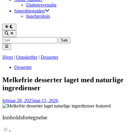
Diabetesvennlig
Smoothieguiden
Ingefærshots
Switch
to
Open
dark
Search
Søk
mode
etter:
Main
Menu
Hjem
|
Oppskrifter
|
Desserter
Posted
Desserter
in
Melkefrie desserter laget med naturlige
ingredienser
februar 28, 2025
mai 15, 2026
Innholdsfortegnelse