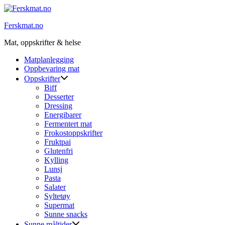
Skip
to
Ferskmat.no
content
Mat, oppskrifter & helse
Matplanlegging
Oppbevaring mat
Oppskrifter
Biff
Desserter
Dressing
Energibarer
Fermentert mat
Frokostoppskrifter
Fruktpai
Glutenfri
Kylling
Lunsj
Pasta
Salater
Syltetøy
Supermat
Sunne snacks
Sunne måltider