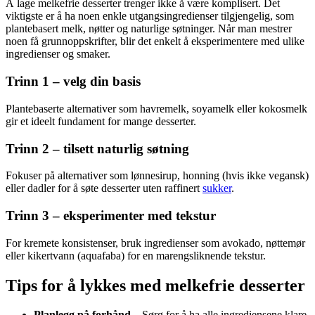
Å lage melkefrie desserter trenger ikke å være komplisert. Det
viktigste er å ha noen enkle utgangsingredienser tilgjengelig, som
plantebasert melk, nøtter og naturlige søtninger. Når man mestrer
noen få grunnoppskrifter, blir det enkelt å eksperimentere med ulike
ingredienser og smaker.
Trinn 1 – velg din basis
Plantebaserte alternativer som havremelk, soyamelk eller kokosmelk
gir et ideelt fundament for mange desserter.
Trinn 2 – tilsett naturlig søtning
Fokuser på alternativer som lønnesirup, honning (hvis ikke vegansk)
eller dadler for å søte desserter uten raffinert
sukker
.
Trinn 3 – eksperimenter med tekstur
For kremete konsistenser, bruk ingredienser som avokado, nøttemør
eller kikertvann (aquafaba) for en marengsliknende tekstur.
Tips for å lykkes med melkefrie desserter
Planlegg på forhånd
– Sørg for å ha alle ingrediensene klare