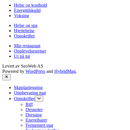
Helse og kosthold
Energitilskudd
Voksing
Helse og spa
Hjertehelse
Oppskrifter
Min restaurant
Opplevelsesreiser
Ut på tur
Levert av
SeoWeb AS
Powered by
WordPress
and
HybridMag
.
Close
Matplanlegging
Oppbevaring mat
Show
Oppskrifter
sub
Biff
menu
Desserter
Dressing
Energibarer
Fermentert mat