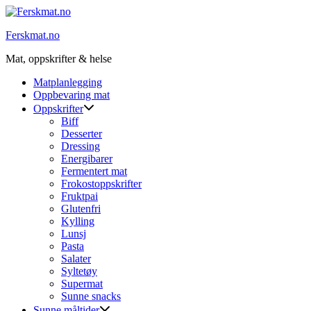
Skip
to
Ferskmat.no
content
Mat, oppskrifter & helse
Matplanlegging
Oppbevaring mat
Oppskrifter
Biff
Desserter
Dressing
Energibarer
Fermentert mat
Frokostoppskrifter
Fruktpai
Glutenfri
Kylling
Lunsj
Pasta
Salater
Syltetøy
Supermat
Sunne snacks
Sunne måltider