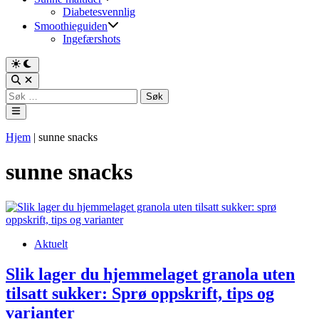
Diabetesvennlig
Smoothieguiden
Ingefærshots
Switch
to
Open
dark
Search
Søk
mode
etter:
Main
Menu
Hjem
|
sunne snacks
sunne snacks
Posted
Aktuelt
in
Slik lager du hjemmelaget granola uten
tilsatt sukker: Sprø oppskrift, tips og
varianter